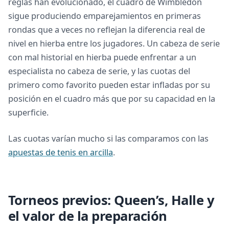
reglas han evolucionado, el cuadro de Wimbledon
sigue produciendo emparejamientos en primeras
rondas que a veces no reflejan la diferencia real de
nivel en hierba entre los jugadores. Un cabeza de serie
con mal historial en hierba puede enfrentar a un
especialista no cabeza de serie, y las cuotas del
primero como favorito pueden estar infladas por su
posición en el cuadro más que por su capacidad en la
superficie.
Las cuotas varían mucho si las comparamos con las
apuestas de tenis en arcilla
.
Torneos previos: Queen’s, Halle y
el valor de la preparación