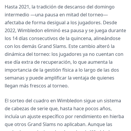
Hasta 2021, la tradición de descanso del domingo
intermedio —una pausa en mitad del torneo—
afectaba de forma desigual a los jugadores. Desde
2022, Wimbledon eliminó esa pausa y se juega durante
los 14 días consecutivos de la quincena, alineándose
con los demás Grand Slams. Este cambio alteró la
dinámica del torneo: los jugadores ya no cuentan con
ese día extra de recuperación, lo que aumenta la
importancia de la gestión física a lo largo de las dos
semanas y puede amplificar la ventaja de quienes
llegan más frescos al torneo.
El sorteo del cuadro en Wimbledon sigue un sistema
de cabezas de serie que, hasta hace pocos años,
incluía un ajuste específico por rendimiento en hierba
que otros Grand Slams no aplicaban. Aunque las