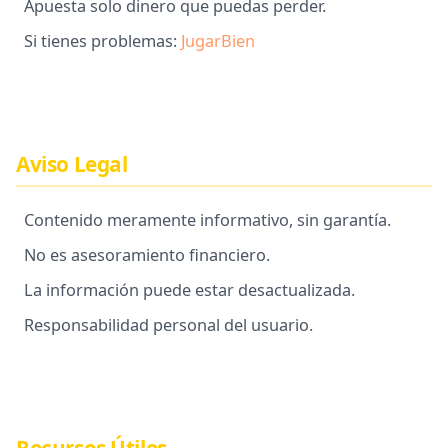
Apuesta solo dinero que puedas perder.
Si tienes problemas:
JugarBien
Aviso Legal
Contenido meramente informativo, sin garantía.
No es asesoramiento financiero.
La información puede estar desactualizada.
Responsabilidad personal del usuario.