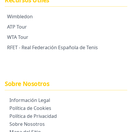
Recursos Útiles
Wimbledon
ATP Tour
WTA Tour
RFET - Real Federación Española de Tenis
Sobre Nosotros
Información Legal
Política de Cookies
Política de Privacidad
Sobre Nosotros