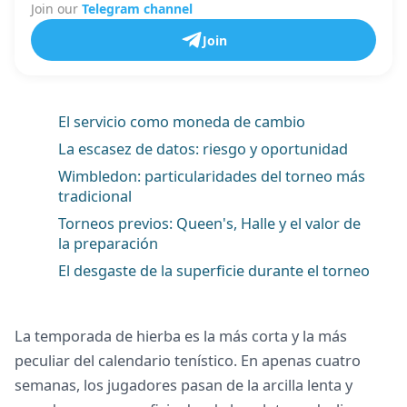
Join our
Telegram channel
Join
El servicio como moneda de cambio
La escasez de datos: riesgo y oportunidad
Wimbledon: particularidades del torneo más
tradicional
Torneos previos: Queen's, Halle y el valor de
la preparación
El desgaste de la superficie durante el torneo
La temporada de hierba es la más corta y la más
peculiar del calendario tenístico. En apenas cuatro
semanas, los jugadores pasan de la arcilla lenta y