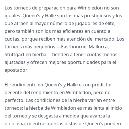
Los torneos de preparación para Wimbledon no son
iguales. Queen’s y Halle son los más prestigiosos y los
que atraen al mayor número de jugadores de élite,
pero también son los más eficientes en cuanto a
cuotas, porque reciben más atención del mercado. Los
torneos más pequeños —Eastbourne, Mallorca,
Stuttgart en hierba— tienden a tener cuotas menos
ajustadas y ofrecen mejores oportunidades para el
apostador.
El rendimiento en Queen’s y Halle es un predictor
decente del rendimiento en Wimbledon, pero no
perfecto. Las condiciones de la hierba varían entre
torneos: la hierba de Wimbledon es más lenta al inicio
del torneo y se desgasta a medida que avanza la
quincena, mientras que las pistas de Queen’s pueden