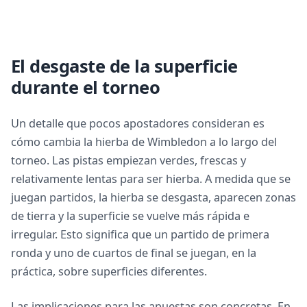
El desgaste de la superficie
durante el torneo
Un detalle que pocos apostadores consideran es
cómo cambia la hierba de Wimbledon a lo largo del
torneo. Las pistas empiezan verdes, frescas y
relativamente lentas para ser hierba. A medida que se
juegan partidos, la hierba se desgasta, aparecen zonas
de tierra y la superficie se vuelve más rápida e
irregular. Esto significa que un partido de primera
ronda y uno de cuartos de final se juegan, en la
práctica, sobre superficies diferentes.
Las implicaciones para las apuestas son concretas. En