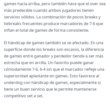
games hacia arriba, pero también hace que el over sea
más predecible cuando ambos jugadores tienen
servicios sólidos. La combinación de pocos breaks y
tiebreaks frecuentes produce marcadores de 7-6 que
inflan el total de games de forma consistente.
El hándicap de games también se ve afectado. En una
superficie donde los breaks son escasos, la diferencia
de games entre ganador y perdedor tiende a ser más
estrecha que en arcilla. Un favorito puede ganar
cómodamente 7-6, 6-4 sin que el marcador refleje una
superioridad aplastante en games. Esto favorece al
underdog con hándicap de games, especialmente si
tiene un buen servicio que le permite mantenerse
competitivo set a set.