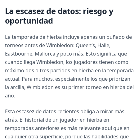
La escasez de datos: riesgo y
oportunidad
La temporada de hierba incluye apenas un puñado de
torneos antes de Wimbledon: Queen’s, Halle,
Eastbourne, Mallorca y poco más. Esto significa que
cuando llega Wimbledon, los jugadores tienen como
máximo dos o tres partidos en hierba en la temporada
actual. Para muchos, especialmente los que priorizan
la arcilla, Wimbledon es su primer torneo en hierba del
año.
Esta escasez de datos recientes obliga a mirar más
atrás. El historial de un jugador en hierba en
temporadas anteriores es más relevante aquí que en
cualquier otra superficie, porque las habilidades que