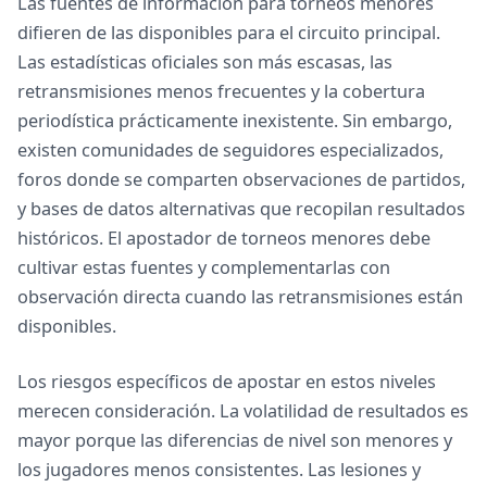
Las fuentes de información para torneos menores
difieren de las disponibles para el circuito principal.
Las estadísticas oficiales son más escasas, las
retransmisiones menos frecuentes y la cobertura
periodística prácticamente inexistente. Sin embargo,
existen comunidades de seguidores especializados,
foros donde se comparten observaciones de partidos,
y bases de datos alternativas que recopilan resultados
históricos. El apostador de torneos menores debe
cultivar estas fuentes y complementarlas con
observación directa cuando las retransmisiones están
disponibles.
Los riesgos específicos de apostar en estos niveles
merecen consideración. La volatilidad de resultados es
mayor porque las diferencias de nivel son menores y
los jugadores menos consistentes. Las lesiones y