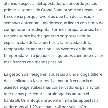
atención especial del apostador de underdogs. Las
primeras rondas de Grand Slam producen upsets con
frecuencia porque favoritos que han descansado
semanas enfrentan jugadores que llegan con ritmo de
competición tras disputar torneos preparatorios. Los
torneos sobre hierba generan sorpresas por la
especificidad de la superficie y la brevedad de la
temporada de adaptación. Los eventos de fin de
temporada ven a jugadores agotados caer ante rivales
más frescos con menos presión.
La gestión del riesgo en apuestas a underdogs difiere
de la aplicada a favoritos. La menor frecuencia de
aciertos exige stakes más conservadores para evitar
que rachas perdedoras prolongadas agoten el
bankroll. Un enfoque prudente limita las apuestas a
underdogs al 1-2% del bankroll por selección,