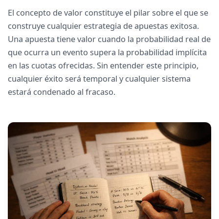
El concepto de valor constituye el pilar sobre el que se
construye cualquier estrategia de apuestas exitosa.
Una apuesta tiene valor cuando la probabilidad real de
que ocurra un evento supera la probabilidad implícita
en las cuotas ofrecidas. Sin entender este principio,
cualquier éxito será temporal y cualquier sistema
estará condenado al fracaso.