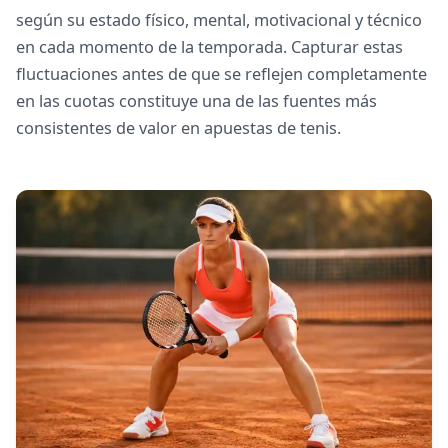
según su estado físico, mental, motivacional y técnico
en cada momento de la temporada. Capturar estas
fluctuaciones antes de que se reflejen completamente
en las cuotas constituye una de las fuentes más
consistentes de valor en apuestas de tenis.