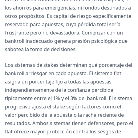
los ahorros para emergencias, ni fondos destinados a
otros propósitos. Es capital de riesgo específicamente
reservado para apuestas, cuya pérdida total sería
frustrante pero no devastadora. Comenzar con un
bankroll inadecuado genera presión psicológica que
sabotea la toma de decisiones.
Los sistemas de stakes determinan qué porcentaje del
bankroll arriesgar en cada apuesta. El sistema flat
asigna un porcentaje fijo a todas las apuestas
independientemente de la confianza percibida,
típicamente entre el 1% y el 3% del bankroll. El sistema
progresivo ajusta el stake según factores como el
valor percibido de la apuesta o la racha reciente de
resultados. Ambos sistemas tienen defensores, pero el
flat ofrece mayor protección contra los sesgos de