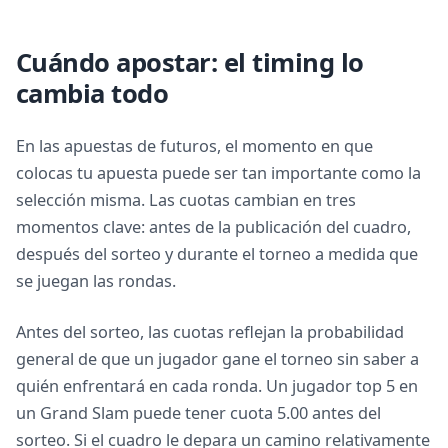
Cuándo apostar: el timing lo
cambia todo
En las apuestas de futuros, el momento en que
colocas tu apuesta puede ser tan importante como la
selección misma. Las cuotas cambian en tres
momentos clave: antes de la publicación del cuadro,
después del sorteo y durante el torneo a medida que
se juegan las rondas.
Antes del sorteo, las cuotas reflejan la probabilidad
general de que un jugador gane el torneo sin saber a
quién enfrentará en cada ronda. Un jugador top 5 en
un Grand Slam puede tener cuota 5.00 antes del
sorteo. Si el cuadro le depara un camino relativamente