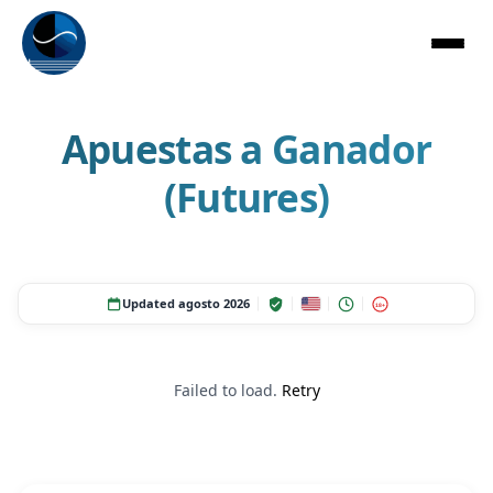
Apuestas a Ganador
(Futures)
Updated agosto 2026
18+
Failed to load.
Retry