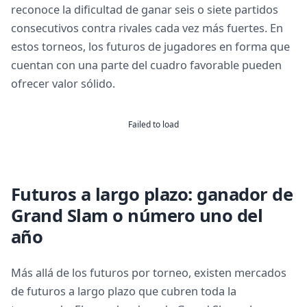
reconoce la dificultad de ganar seis o siete partidos
consecutivos contra rivales cada vez más fuertes. En
estos torneos, los futuros de jugadores en forma que
cuentan con una parte del cuadro favorable pueden
ofrecer valor sólido.
Failed to load
Futuros a largo plazo: ganador de
Grand Slam o número uno del
año
Más allá de los futuros por torneo, existen mercados
de futuros a largo plazo que cubren toda la