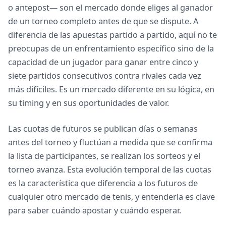
o antepost— son el mercado donde eliges al ganador
de un torneo completo antes de que se dispute. A
diferencia de las apuestas partido a partido, aquí no te
preocupas de un enfrentamiento específico sino de la
capacidad de un jugador para ganar entre cinco y
siete partidos consecutivos contra rivales cada vez
más difíciles. Es un mercado diferente en su lógica, en
su timing y en sus oportunidades de valor.
Las cuotas de futuros se publican días o semanas
antes del torneo y fluctúan a medida que se confirma
la lista de participantes, se realizan los sorteos y el
torneo avanza. Esta evolución temporal de las cuotas
es la característica que diferencia a los futuros de
cualquier otro mercado de tenis, y entenderla es clave
para saber cuándo apostar y cuándo esperar.