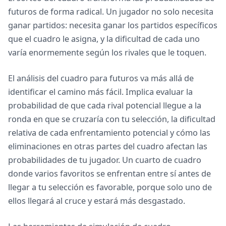
futuros de forma radical. Un jugador no solo necesita
ganar partidos: necesita ganar los partidos específicos
que el cuadro le asigna, y la dificultad de cada uno
varía enormemente según los rivales que le toquen.
El análisis del cuadro para futuros va más allá de
identificar el camino más fácil. Implica evaluar la
probabilidad de que cada rival potencial llegue a la
ronda en que se cruzaría con tu selección, la dificultad
relativa de cada enfrentamiento potencial y cómo las
eliminaciones en otras partes del cuadro afectan las
probabilidades de tu jugador. Un cuarto de cuadro
donde varios favoritos se enfrentan entre sí antes de
llegar a tu selección es favorable, porque solo uno de
ellos llegará al cruce y estará más desgastado.